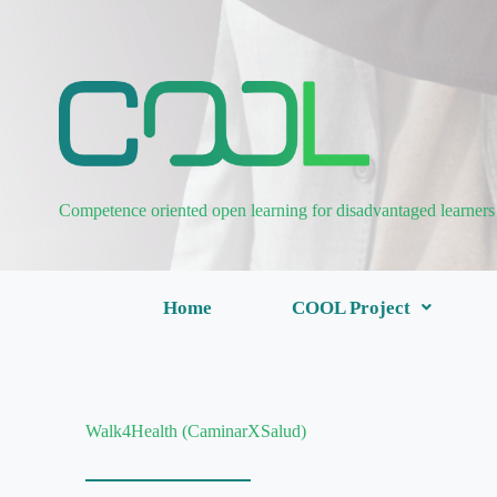
Competence oriented open learning for disadvantaged learners
Home
COOL Project
Walk4Health (CaminarXSalud)