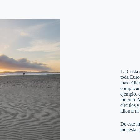
La Costa d
toda Euro
más cálid
complicars
ejemplo, 
mueren. M
círculos 
idioma ni 
De este m
bienestar.