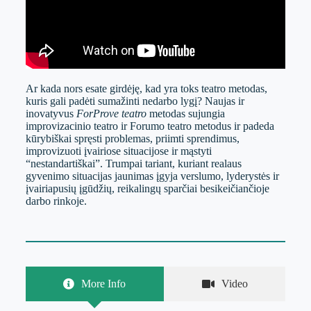
Ar kada nors esate girdėję, kad yra toks teatro metodas,
kuris gali padėti sumažinti nedarbo lygį? Naujas ir
inovatyvus
ForProve teatro
metodas sujungia
improvizacinio teatro ir Forumo teatro metodus ir padeda
kūrybiškai spręsti problemas, priimti sprendimus,
improvizuoti įvairiose situacijose ir mąstyti
“nestandartiškai”. Trumpai tariant, kuriant realaus
gyvenimo situacijas jaunimas įgyja verslumo, lyderystės ir
įvairiapusių įgūdžių, reikalingų sparčiai besikeičiančioje
darbo rinkoje.
More Info
Video