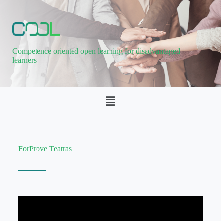
Competence oriented open learning for disadvantaged
learners
ForProve Teatras