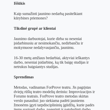
Iššūkis
Kaip sumažinti jaunimo nedarbą pasitelkiant
kūrybines priemones?
Tikslinė grupė ar klientai
Jaunimo darbuotojai, kurie dirba su neseniai
įsidarbinusiu ar nesimokančiu, nedirbančiu ir
mokymuose nedalyvaujančiu, jaunimu.
16-30 metų amžiaus bedarbiai, aktyviai ieškantys
darbo, neseniai įsidarbinę, ką tik baigę studijas ir
netrukus baigsiantys studijas.
Sprendimas
Metodas, vadinamas ForProve teatru. Jis pagrįstas
dviejų rūšių teatro modelių deriniu: Improvizacijos ir
Forumo teatrais. ForProve teatro metodas skirtas
verslo pasauliui: juo siekiama padėti jauniems
žmonėms įgyti tarpdisciplininių įgūdžių, kurie padės
jiems susirasti darbą, pagerinti ir patobulinti darbo