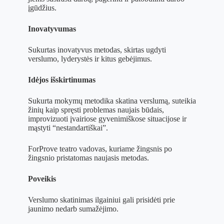
įgūdžius.
Inovatyvumas
Sukurtas inovatyvus metodas, skirtas ugdyti
verslumo, lyderystės ir kitus gebėjimus.
Idėjos išskirtinumas
Sukurta mokymų metodika skatina verslumą, suteikia
žinių kaip spręsti problemas naujais būdais,
improvizuoti įvairiose gyvenimiškose situacijose ir
mąstyti “nestandartiškai”.
ForProve teatro vadovas, kuriame žingsnis po
žingsnio pristatomas naujasis metodas.
Poveikis
Verslumo skatinimas ilgainiui gali prisidėti prie
jaunimo nedarb sumažėjimo.