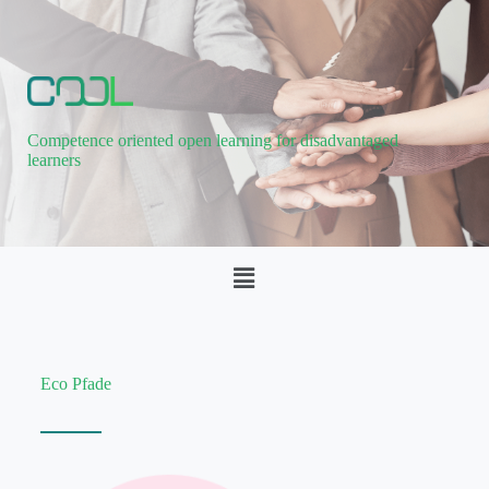
Competence oriented open learning for disadvantaged
learners
Eco Pfade